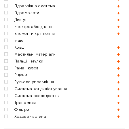
Гідравлічна система
Гідромолоти
Двигун
Електрообладнання
Елементи кріплення
Інше
Ковші
Мастильні матеріали
Пальці і втулки
Рама і кузов
Рідини
Рульове управління
Система кондиціонування
Система охолодження
Трансмісія
Фільтри
Ходова частина