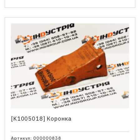
Ім'я
*
Телефон
*
Email
Ваше запитання
[K1005018] Коронка
Натискаючи кнопку “Надіслати” Ви даєте згоду на
обробку Ваших персональних даних.
Артикул:
000000838