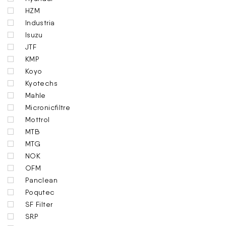
HZM
Industria
Isuzu
JTF
KMP
Koyo
Kyotechs
Mahle
Micronicfiltre
Mottrol
MTB
MTG
NOK
OFM
Panclean
Poqutec
SF Filter
SRP