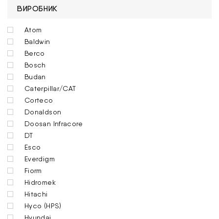
ВИРОБНИК
Atom
Baldwin
Berco
Bosch
Budan
Caterpillar/CAT
Corteco
Donaldson
Doosan Infracore
DT
Esco
Everdigm
Fiorm
Hidromek
Hitachi
Hyco (HPS)
Hyundai