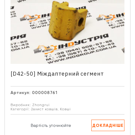
[D42-50] Міждаптерний сегмент
Артикул:
000008761
Виробник:
Zhongrui
Категорії:
Захист ковшів
,
Ковші
Зв'язатися з нами
ДОКЛАДНІШЕ
Відділ продажу запасних частин
Вартість уточнюйте