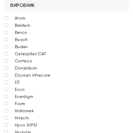
ВИРОБНИК
Atom
Baldwin
Berco
Bosch
Budan
Caterpillar/CAT
Corteco
Donaldson
Doosan Infracore
DT
Esco
Everdigm
Fiorm
Hidromek
Hitachi
Hyco (HPS)
Hyundai