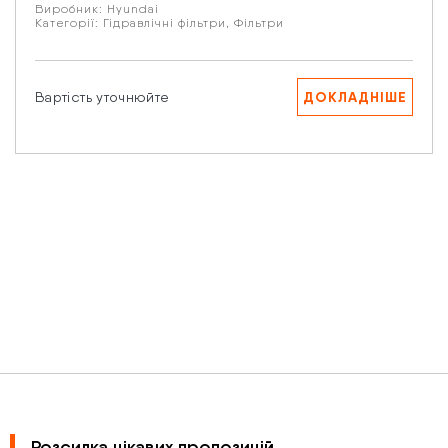
Виробник:
Hyundai
Категорії:
Гідравлічні фільтри
,
Фільтри
ДОКЛАДНІШЕ
Вартість уточнюйте
Розсилка цікавих пропозицій