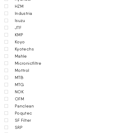
HZM
Industria
Isuzu
JTF
KMP
Koyo
Kyotechs
Mahle
Micronicfiltre
Mottrol
MTB
MTG
NOK
OFM
Panclean
Poqutec
SF Filter
SRP