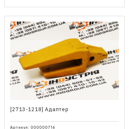
Ім'я
*
Телефон
*
Email
Ваше запитання
[2713-1218] Адаптер
Натискаючи кнопку “Надіслати” Ви даєте згоду на
обробку Ваших персональних даних.
Артикул:
000000716