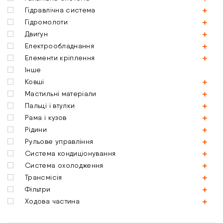
Гідравлічна система
Гідромолоти
Двигун
Електрообладнання
Елементи кріплення
Інше
Ковші
Мастильні матеріали
Пальці і втулки
Рама і кузов
Рідини
Рульове управління
Система кондиціонування
Система охолодження
Трансмісія
Фільтри
Ходова частина