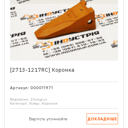
[2713-1217RC] Коронка
Артикул:
000011971
Виробник:
Zhongrui
Категорії:
Ковші
,
Коронки
Зв'язатися з нами
Відділ продажу запасних частин
ДОКЛАДНІШЕ
Вартість уточнюйте