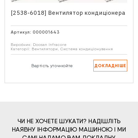
Телефон
*
[2538-6018] Вентилятор кондиціонера
Артикул:
000001643
Email
Виробник:
Doosan Infracore
Категорії:
Вентилятори
,
Система кондиціонування
Ваше запитання
ДОКЛАДНІШЕ
Вартість уточнюйте
Натискаючи кнопку “Надіслати” Ви даєте згоду на
обробку Ваших персональних даних.
ЧИ НЕ ХОЧЕТЕ ШУКАТИ? НАДІШЛІТЬ
НАЯВНУ ІНФОРМАЦІЮ МАШИНОЮ І МИ
САМІ НАДАМО ВАМ ДОКЛАДНУ