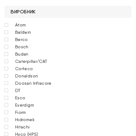
ВИРОБНИК
Atom
Baldwin
Berco
Bosch
Budan
Caterpillar/CAT
Corteco
Donaldson
Doosan Infracore
DT
Esco
Everdigm
Fiorm
Hidromek
Hitachi
Hyco (HPS)