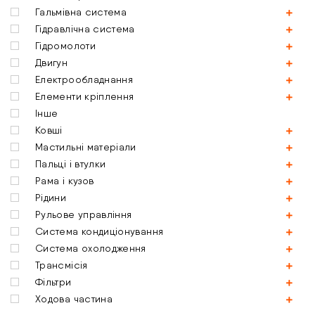
Гальмівна система
Гідравлічна система
Гідромолоти
Двигун
Електрообладнання
Елементи кріплення
Інше
Ковші
Мастильні матеріали
Пальці і втулки
Рама і кузов
Рідини
Рульове управління
Система кондиціонування
Система охолодження
Трансмісія
Фільтри
Ходова частина