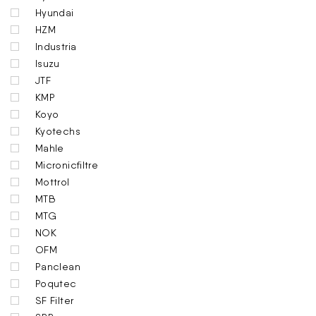
Hyundai
HZM
Industria
Isuzu
JTF
KMP
Koyo
Kyotechs
Mahle
Micronicfiltre
Mottrol
MTB
MTG
NOK
OFM
Panclean
Poqutec
SF Filter