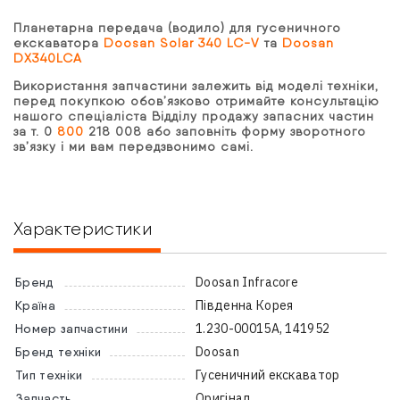
Планетарна передача (водило) для гусеничного
екскаватора
Doosan Solar 340 LC-V
та
Doosan
DX340LCA
Використання запчастини залежить від моделі техніки,
перед покупкою обов’язково отримайте консультацію
нашого спеціаліста Відділу продажу запасних частин
за т. 0
800
218 008 або заповніть форму зворотного
зв’язку і ми вам передзвонимо самі.
Характеристики
Doosan Infracore
Бренд
Південна Корея
Країна
1.230-00015А, 141952
Номер запчастини
Doosan
Бренд техніки
Гусеничний екскаватор
Тип техніки
Оригінал
Запчасть