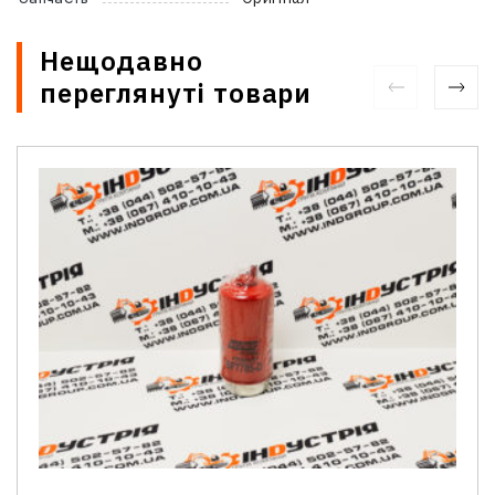
Нещодавно
переглянуті товари
Зв'язатися з нами
Відділ продажу запасних частин
Ім'я
*
Телефон
*