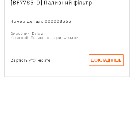
[BF7785-D] Паливний фільтр
Email
Номер деталі:
000008353
Ваше запитання
Виробник:
Baldwin
Категорії:
Паливні фільтри
,
Фільтри
ДОКЛАДНІШЕ
Вартість уточнюйте
Натискаючи кнопку “Надіслати” Ви даєте згоду на
обробку Ваших персональних даних.