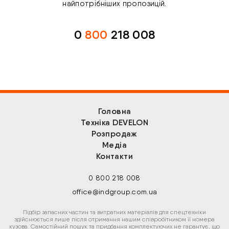
найпотрібніших пропозицій.
0
800
218 008
Головна
Техніка DEVELON
Розпродаж
Медіа
Контакти
0 800 218 008
office@indgroup.com.ua
Підбір запасних частин та витратних матеріалів для спецтехніки
здійснюється лише після отримання нашим співробітником її номера
кузова. Самостійний пошук та придбання комплектуючих не гарантує, що