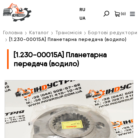
RU
(
0
)
UA
Головна
Каталог
Трансмісія
Бортові редуктори
[1.230-00015А] Планетарна передача (водило)
[1.230-00015А] Планетарна
передача (водило)