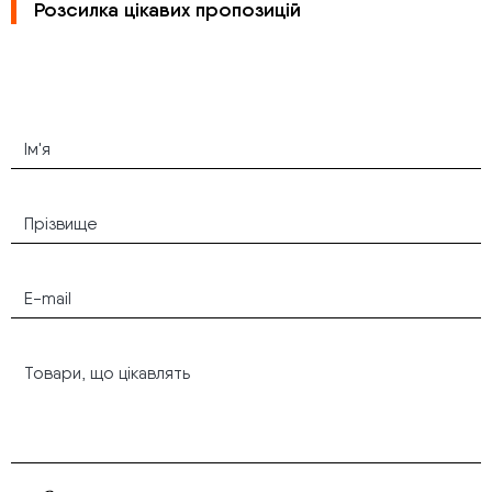
Розсилка цікавих пропозицій
Ваше запитання
Натискаючи кнопку “Надіслати” Ви даєте згоду на
обробку Ваших персональних даних.