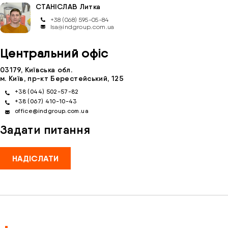
СТАНІСЛАВ
Литка
+38 (068) 595-05-84
lsa@indgroup.com.ua
Центральний офіс
03179, Київська обл.
м. Київ, пр-кт Берестейський, 125
Зв'язатися з нами
+38 (044) 502-57-82
Відділ продажу запасних частин
+38 (067) 410-10-43
office@indgroup.com.ua
Задати питання
Ім'я
*
НАДІСЛАТИ
Телефон
*
Email