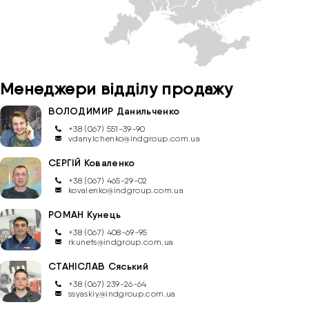
Менеджери відділу продажу
ВОЛОДИМИР
Данильченко
+38 (067) 551-39-90
vdanylchenko@indgroup.com.ua
СЕРГІЙ
Коваленко
+38 (067) 465-29-02
kovalenko@indgroup.com.ua
РОМАН
Кунець
+38 (067) 408-69-95
rkunets@indgroup.com.ua
СТАНІСЛАВ
Сяський
+38 (067) 239-26-64
ssyaskiy@indgroup.com.ua