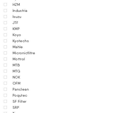
HZM
Industria
Isuzu
JTF
KMP
Koyo
Kyotechs
Mahle
Micronicfiltre
Mottrol
MTB
MTG
NOK
OFM
Panclean
Poqutec
SF Filter
SRP