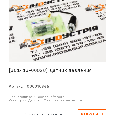
[301413-00028] Датчик давления
Артукул:
000010866
Производитель:
Doosan Infracore
Категории:
Датчики
,
Электрооборудование
Связаться с нами
Отдел продаж запасных частей
ПОДРОБНЕЕ
Стоимость уточняйте