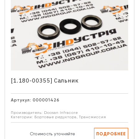
[1.180-00355] Сальник
Артукул:
000001426
Производитель:
Doosan Infracore
Категории:
Бортовые редуктора
,
Трансмиссия
Связаться с нами
Отдел продаж запасных частей
ПОДРОБНЕЕ
Стоимость уточняйте