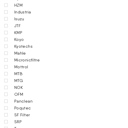
HZM
Industria
Isuzu
JTF
KMP
Koyo
Kyotechs
Mahle
Micronicfiltre
Mottrol
MTB
MTG
NOK
OFM
Panclean
Poqutec
SF Filter
SRP