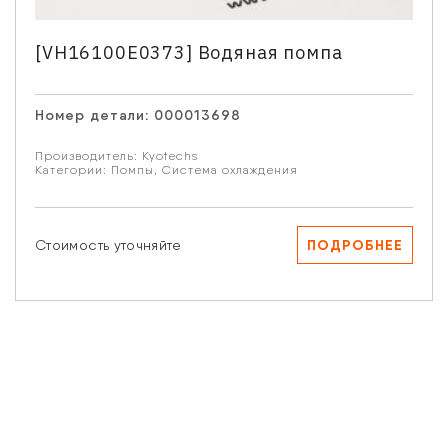
Email
[VH16100E0373] Водяная помпа
Ваш вопрос
Номер детали:
000013698
Производитель:
Kyotechs
Категории:
Помпы
,
Система охлаждения
Нажимая кнопку “Отправить” Вы даете согласие на
ПОДРОБНЕЕ
Стоимость уточняйте
обработку Ваших персональных данных.