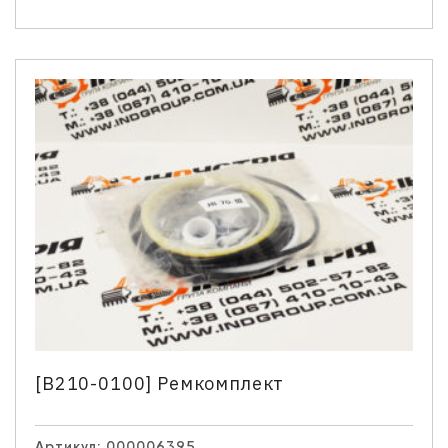
Ім'я
*
Телефон
*
Email
Ваше запитання
[B210-0100] Ремкомплект
Натискаючи кнопку “Надіслати” Ви даєте згоду на
обробку Ваших персональних даних.
Артикул:
000006395