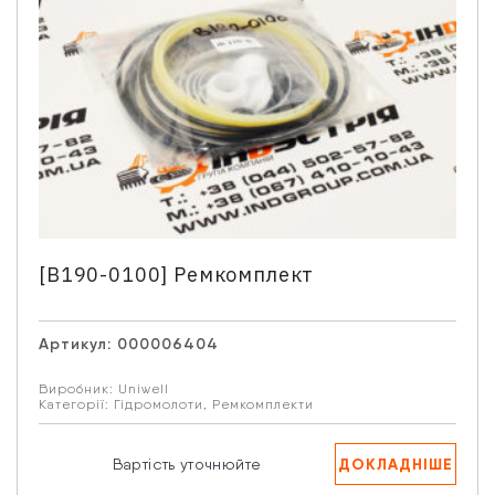
[B190-0100] Ремкомплект
Артикул:
000006404
Виробник:
Uniwell
Категорії:
Гідромолоти
,
Ремкомплекти
Зв'язатися з нами
Відділ продажу запасних частин
ДОКЛАДНІШЕ
Вартість уточнюйте