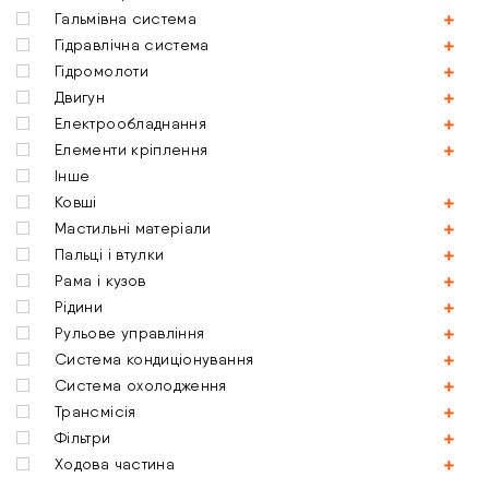
Гальмівна система
Гідравлічна система
Гідромолоти
Двигун
Електрообладнання
Елементи кріплення
Інше
Ковші
Мастильні матеріали
Пальці і втулки
Рама і кузов
Рідини
Рульове управління
Система кондиціонування
Система охолодження
Трансмісія
Фільтри
Ходова частина