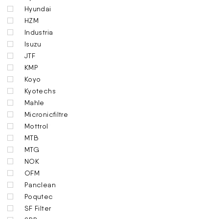
Hyundai
HZM
Industria
Isuzu
JTF
KMP
Koyo
Kyotechs
Mahle
Micronicfiltre
Mottrol
MTB
MTG
NOK
OFM
Panclean
Poqutec
SF Filter