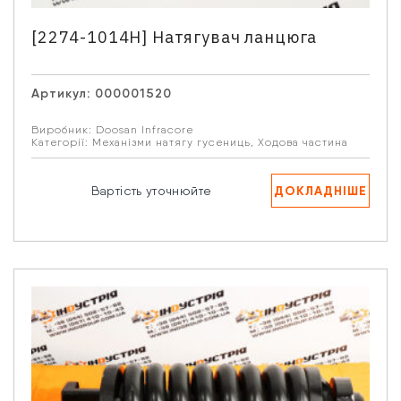
[2274-1014Н] Натягувач ланцюга
Артикул:
000001520
Виробник:
Doosan Infracore
Категорії:
Механізми натягу гусениць
,
Ходова частина
ДОКЛАДНІШЕ
Вартість уточнюйте