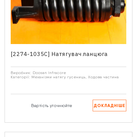
[2274-1035C] Натягувач ланцюга
Виробник:
Doosan Infracore
Категорії:
Механізми натягу гусениць
,
Ходова частина
ДОКЛАДНІШЕ
Вартість уточнюйте