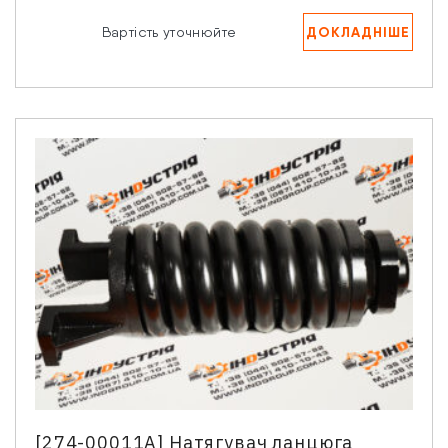
Ваше запитання
ДОКЛАДНІШЕ
Вартість уточнюйте
Натискаючи кнопку “Надіслати” Ви даєте згоду на
обробку Ваших персональних даних.
[274-00011A] Натягувач ланцюга