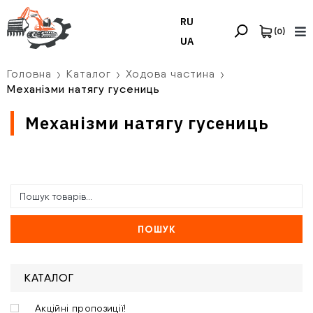
RU
(
0
)
UA
Головна
Каталог
Ходова частина
Механізми натягу гусениць
Механізми натягу гусениць
ПОШУК
КАТАЛОГ
Акційні пропозиції!