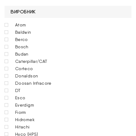
ВИРОБНИК
Atom
Baldwin
Berco
Bosch
Budan
Caterpillar/CAT
Corteco
Donaldson
Doosan Infracore
DT
Esco
Everdigm
Fiorm
Hidromek
Hitachi
Hyco (HPS)