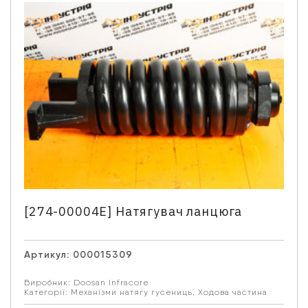
Зв'язатися з нами
Відділ продажу запасних частин
Ім'я
*
Телефон
*
[274-00004E] Натягувач ланцюга
Артикул:
000015309
Email
Виробник:
Doosan Infracore
Категорії:
Механізми натягу гусениць
,
Ходова частина