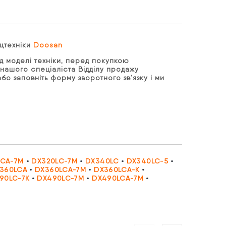
ецтехніки
Doosan
д моделі техніки, перед покупкою
нашого спеціаліста Відділу продажу
бо заповніть форму зворотного зв’язку і ми
LCA-7M
•
DX320LC-7M
•
DX340LC
•
DX340LC-5
•
360LCA
•
DX360LCA-7M
•
DX360LCA-K
•
90LC-7K
•
DX490LC-7M
•
DX490LCA-7M
•