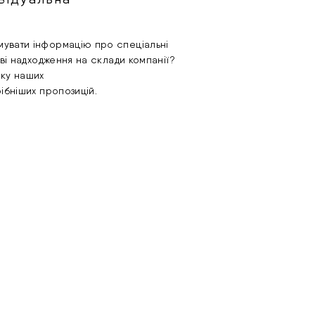
увати інформацію про спеціальні
ові надходження на склади компанії?
лку наших
рібніших пропозицій.