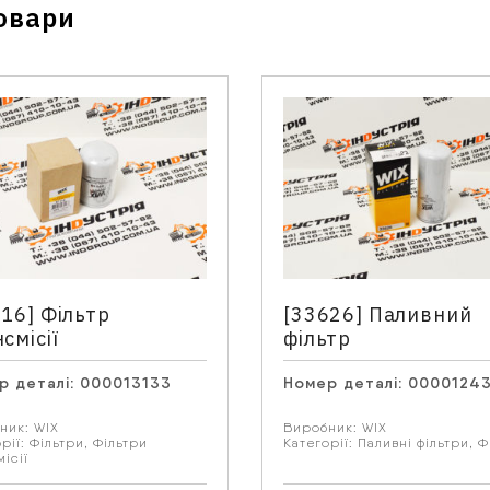
овари
Зв'язатися з нами
Відділ продажу запасних частин
Телефон
*
16] Фільтр
[33626] Паливний
смісії
фільтр
р деталі:
000013133
Номер деталі:
0000124
 запитання
ник:
WIX
Виробник:
WIX
рії:
Фільтри
,
Фільтри
Категорії:
Паливні фільтри
,
Ф
ісії