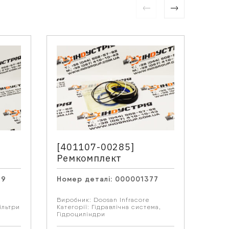
[401107-00285]
[YN
Ремкомплект
гід
39
Номер деталі:
000001377
Номе
Виробник:
Doosan Infracore
Виро
ільтри
Категорії:
Гідравлічна система
,
Катег
Гідроциліндри
Фільт