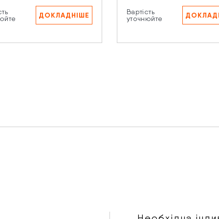
сть
Вартість
ДОКЛАДНІШЕ
ДОКЛАД
юйте
уточнюйте
искаючи кнопку “Надіслати” Ви даєте згоду на обробку В
рсональних даних.
Необхідна інди