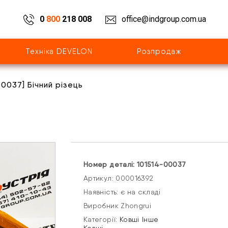
0
800
218 008
office@indgroup.com.ua
Техніка DEVELON
Розпродаж
00037] Бічний різець
Номер деталі: 101514-00037
Артикул: 000016392
Наявність: є на складі
Виробник Zhongrui
Категорії:
Ковші
Інше