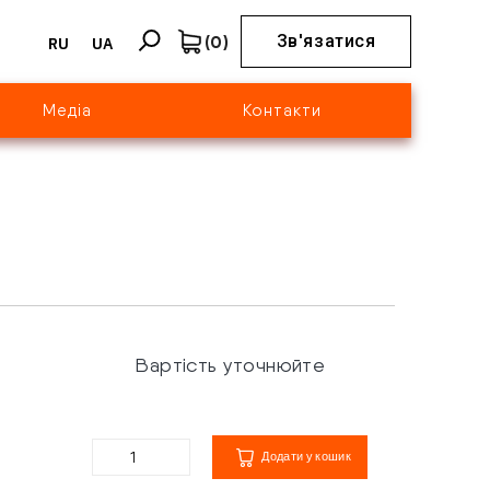
(
0
)
Зв'язатися
RU
UA
Медіа
Контакти
Вартість уточнюйте
Додати у кошик