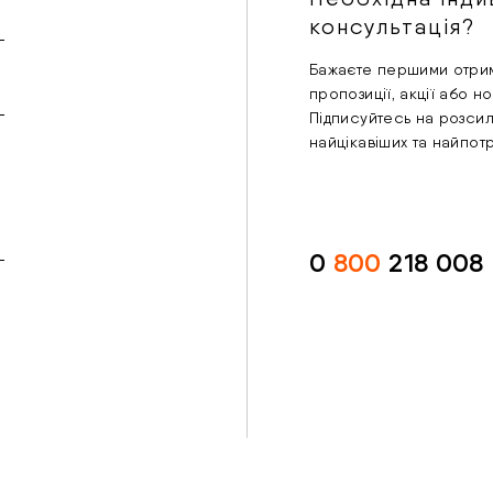
консультація?
Бажаєте першими отрим
пропозиції, акції або н
Підписуйтесь на розси
найцікавіших та найпот
0
800
218 008