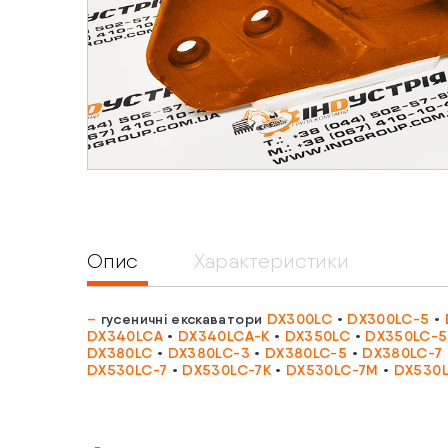
Опис
Характеристики
–
гусеничні екскаватори
DX300LC
•
DX300LC-5
•
DX340LCA
•
DX340LCA-K
•
DX350LC
•
DX350LC-5
DX380LC
•
DX380LC-3
•
DX380LC-5
•
DX380LC-7
DX530LC-7
•
DX530LC-7K
•
DX530LC-7M
•
DX530