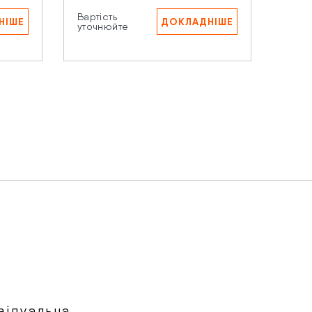
Вартість
Варті
НІШЕ
ДОКЛАДНІШЕ
уточнюйте
уточ
аших
відуальна