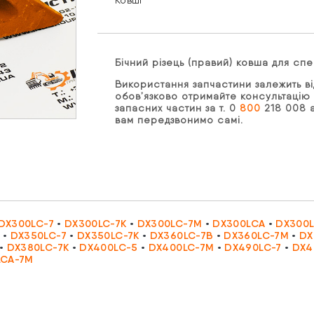
Ковші
Бічний різець (правий) ковша для сп
Використання запчастини залежить ві
обов’язково отримайте консультацію 
запасних частин за т. 0
800
218 008 а
вам передзвонимо самі.
DX300LC-7
•
DX300LC-7K
•
DX300LC-7M
•
DX300LCA
•
DX300
•
DX350LC-7
•
DX350LC-7K
•
DX360LC-7B
•
DX360LC-7M
•
DX
•
DX380LC-7K
•
DX400LC-5
•
DX400LC-7M
•
DX490LC-7
•
DX4
LCA-7M