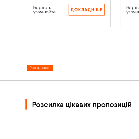
Вартість
Варті
ДОКЛАДНІШЕ
уточнюйте
уточн
Нат
пе
Розпродаж!
Розсилка цікавих пропозицій