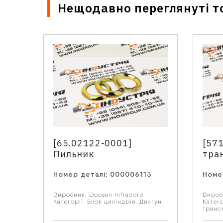
Нещодавно переглянуті т
Ім'я
*
[65.02122-0001]
[571
Email
Пильник
тран
Номер деталі:
000006113
Номе
Ваше
Виробник:
Doosan Infracore
Вироб
Категорії:
Блок циліндрів
,
Двигун
Катего
трансм