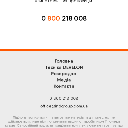
найпотрібніших пропозицій.
0
800
218 008
Головна
Техніка DEVELON
Розпродаж
Медіа
Контакти
0 800 218 008
office@indgroup.com.ua
Підбір запасних частин та витратних матеріалів для спецтехніки
здійснюється лише після отримання нашим співробітником її номера
кузова. Самостійний пошук та придбання комплектуючих не гарантує, що