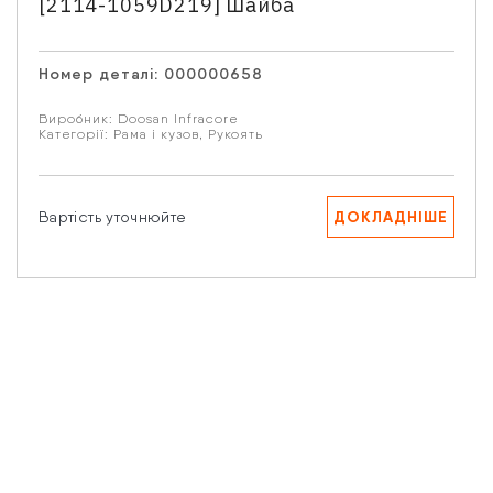
[2114-1059D219] Шайба
Email
Номер деталі:
000000658
Ваше запитання
Виробник:
Doosan Infracore
Категорії:
Рама і кузов
,
Рукоять
ДОКЛАДНІШЕ
Вартість уточнюйте
Натискаючи кнопку “Надіслати” Ви даєте згоду на
обробку Ваших персональних даних.