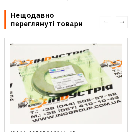
Нещодавно
переглянуті товари
Зв'язатися з нами
Відділ продажу запасних частин
Ім'я
*
Телефон
*