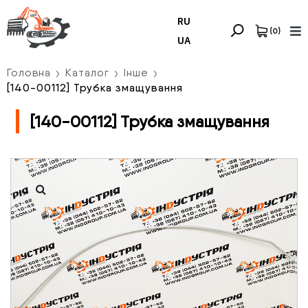
RU
(
0
)
UA
Головна
Каталог
Інше
[140-00112] Трубка змащування
[140-00112] Трубка змащування