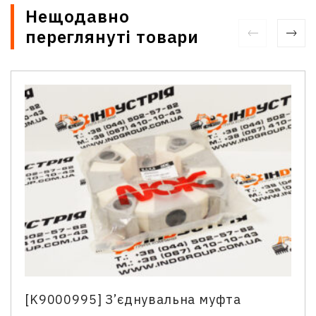
Нещодавно
переглянуті товари
Зв'язатися з нами
Відділ продажу запасних частин
Ім'я
*
Телефон
*
[K9000995] З’єднувальна муфта