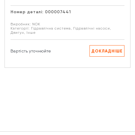
Email
Номер деталі:
000007441
Виробник:
NOK
Ваше запитання
Категорії:
Гідравлічна система
,
Гідравлічні насоси
,
Двигун
,
Інше
ДОКЛАДНІШЕ
Вартість уточнюйте
Натискаючи кнопку “Надіслати” Ви даєте згоду на
обробку Ваших персональних даних.