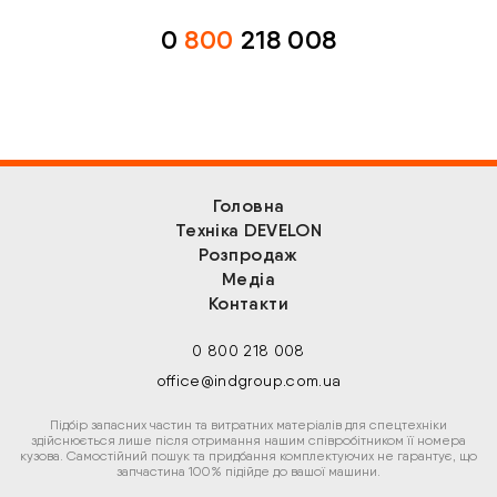
0
800
218 008
Головна
Техніка DEVELON
Розпродаж
Медіа
Контакти
0 800 218 008
office@indgroup.com.ua
Підбір запасних частин та витратних матеріалів для спецтехніки
здійснюється лише після отримання нашим співробітником її номера
кузова. Самостійний пошук та придбання комплектуючих не гарантує, що
запчастина 100% підійде до вашої машини.