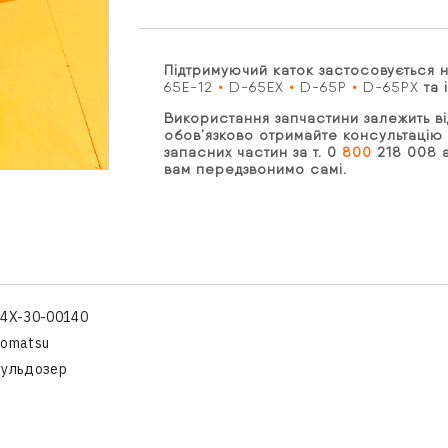
Підтримуючий каток застосовується 
65E-12
•
D-65EX
•
D-65P
•
D-65PX
та 
Використання запчастини залежить ві
обов’язково отримайте консультацію 
запасних частин за т. 0
800
218 008 а
вам передзвонимо самі.
4X-30-00140
Komatsu
Бульдозер