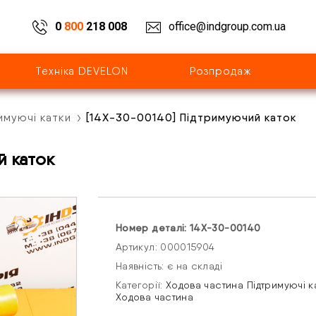
0
800
218 008
office@indgroup.com.ua
Техніка DEVELON
Розпродаж
имуючі катки
[14X-30-00140] Підтримуючий каток
й каток
Номер деталі: 14X-30-00140
Артикул: 000015904
Наявність: є на складі
Категорії:
Ходова частина
Підтримуючі к
Ходова частина