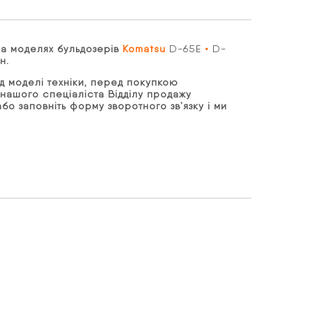
на моделях бульдозерів
Komatsu
D-65E
•
D-
ін.
д моделі техніки, перед покупкою
нашого спеціаліста Відділу продажу
бо заповніть форму зворотного зв’язку і ми