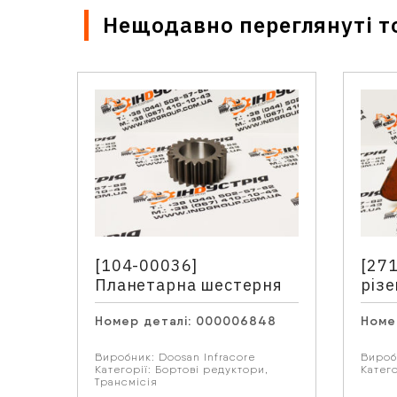
Нещодавно переглянуті т
Ім'я
*
Email
[104-00036]
[27
Планетарна шестерня
різ
Номер деталі:
000006848
Номе
Ваше
Виробник:
Doosan Infracore
Вироб
Категорії:
Бортові редуктори
,
Катего
Трансмісія