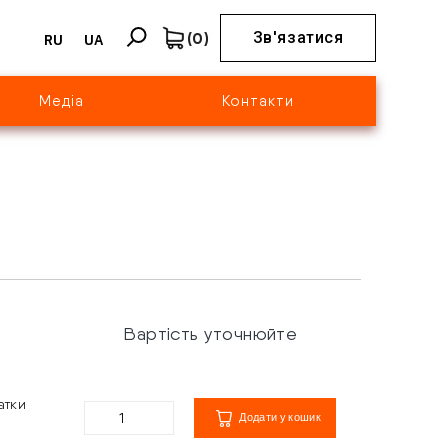
(
0
)
Зв'язатися
RU
UA
Медіа
Контакти
Вартість уточнюйте
атки
Додати у кошик