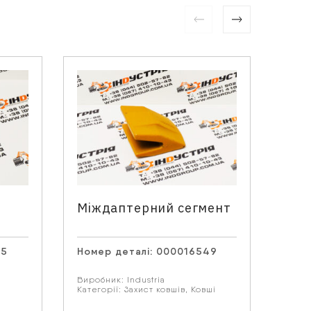
Міждаптерний сегмент
[42
65
Номер деталі:
000016549
Номе
Виробник:
Industria
Виро
Категорії:
Захист ковшів
,
Ковші
Катег
Інше