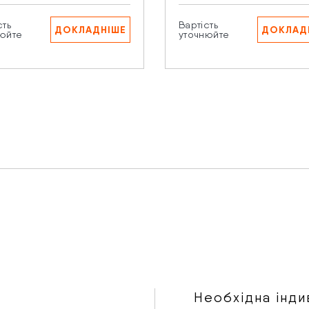
сть
Вартість
ДОКЛАДНІШЕ
ДОКЛАД
искаючи кнопку “Надіслати” Ви даєте згоду на обробку В
юйте
уточнюйте
рсональних даних.
Необхідна інди