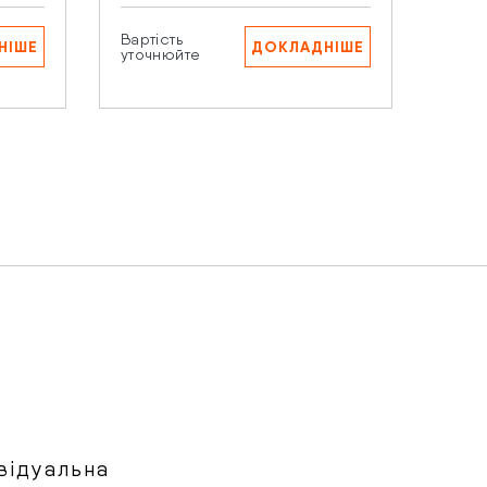
Вартість
Варті
НІШЕ
ДОКЛАДНІШЕ
аших
уточнюйте
уточ
відуальна