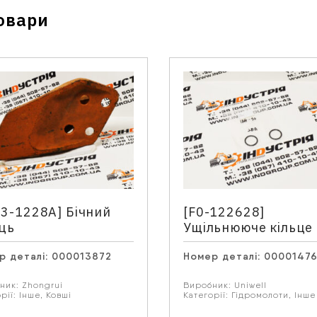
овари
Зв'язатися з нами
Відділ продажу запасних частин
Телефон
*
13-1228A] Бічний
[F0-122628]
ець
Ущільнююче кільце
р деталі:
000013872
Номер деталі:
0000147
 запитання
ник:
Zhongrui
Виробник:
Uniwell
рії:
Інше
,
Ковші
Категорії:
Гідромолоти
,
Інше