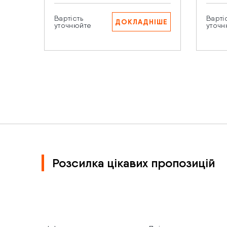
Вартість
Варті
ДОКЛАДНІШЕ
Нат
уточнюйте
уточн
пе
Розсилка цікавих пропозицій