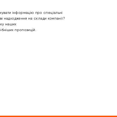
увати інформацію про спеціальні
ові надходження на склади компанії?
лку наших
рібніших пропозицій.