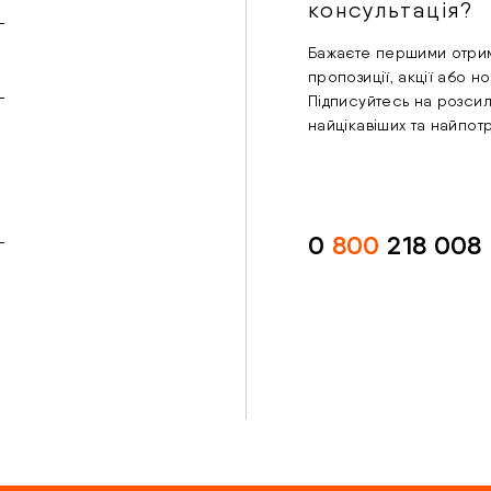
консультація?
Бажаєте першими отрим
пропозиції, акції або н
Підписуйтесь на розси
найцікавіших та найпот
0
800
218 008