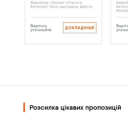
Виробник:
Doosan Infracore
Вироб
Категорії:
Блок циліндрів
,
Двигун
Катего
Фільт
Нат
Вартість
Варті
пе
ДОКЛАДНІШЕ
уточнюйте
уточн
Розсилка цікавих пропозицій