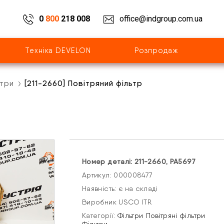
0
800
218 008
office@indgroup.com.ua
Техніка DEVELON
Розпродаж
ьтри
[211-2660] Повітряний фільтр
Номер деталі: 211-2660, PA5697
Артикул: 000008477
Наявність: є на складі
Виробник USCO ITR
Категорії:
Фільтри
Повітряні фільтри