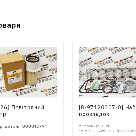
овари
Зв'язатися з нами
Відділ продажу запасних частин
Телефон
*
126] Повітряний
[8-97120307-0] Наб
ьтр
прокладок
 запитання
р деталі:
000012791
Виробник:
Isuzu
Категорії:
Двигун
,
Прокладк