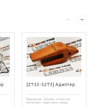
ір
[2713-1273] Адаптер
[11
Номе
Виробник:
Doosan Infracore
и
Категорії:
Адаптери
,
Ковші