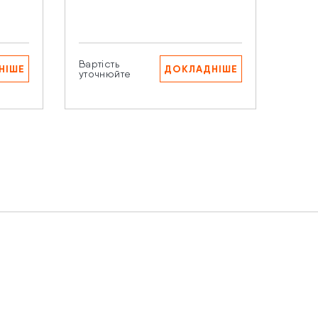
Виро
Катег
аших
Вартість
Варті
НІШЕ
ДОКЛАДНІШЕ
уточнюйте
уточ