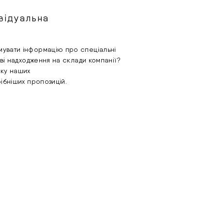
відуальна
увати інформацію про спеціальні
ові надходження на склади компанії?
лку наших
рібніших пропозицій.