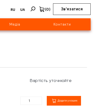
(
0
)
Зв'язатися
RU
UA
Медіа
Контакти
Вартість уточнюйте
Додати у кошик