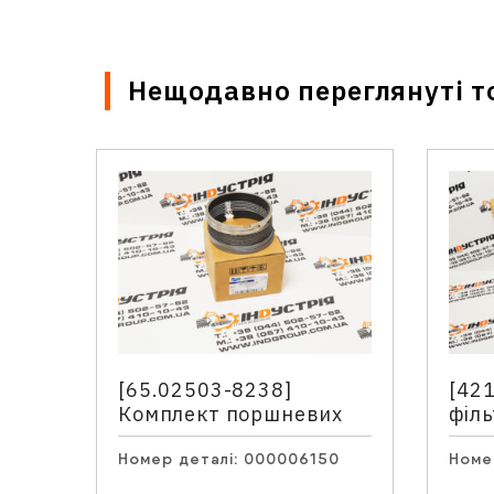
Нещодавно переглянуті т
Ім'я
*
Email
[65.02503-8238]
[42
Комплект поршневих
філ
Ваше
кілець
Номер деталі:
000006150
Номе