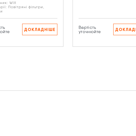
ник:
WIX
рії:
Повітряні фільтри
,
ри
искаючи кнопку “Надіслати” Ви даєте згоду на обробку В
сть
Вартість
рсональних даних.
ДОКЛАДНІШЕ
ДОКЛАД
юйте
уточнюйте