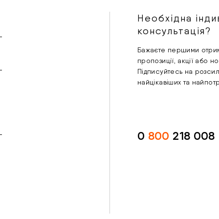
Необхідна інди
консультація?
Бажаєте першими отрим
пропозиції, акції або н
Підписуйтесь на розси
найцікавіших та найпот
0
800
218 008