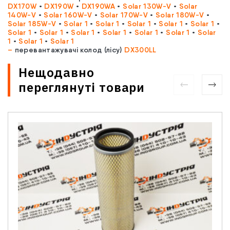
DX170W
•
DX190W
•
DX190WA
•
Solar 130W-V
•
Solar
140W-V
•
Solar 160W-V
•
Solar 170W-V
•
Solar 180W-V
•
Solar 185W-V
•
Solar 1
•
Solar 1
•
Solar 1
•
Solar 1
•
Solar 1
•
Solar 1
•
Solar 1
•
Solar 1
•
Solar 1
•
Solar 1
•
Solar 1
•
Solar
1
•
Solar 1
•
Solar 1
–
перевантажувачі колод (лісу)
DX300LL
Нещодавно
переглянуті товари
Зв'язатися з нами
Відділ продажу запасних частин
Ім'я
*
Телефон
*