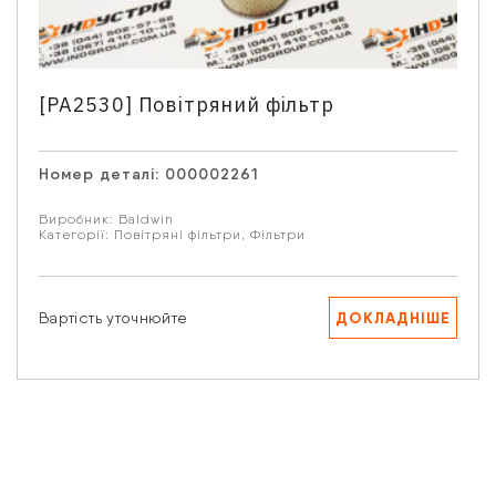
Email
[PA2530] Повітряний фільтр
Ваше запитання
Номер деталі:
000002261
Виробник:
Baldwin
Категорії:
Повітряні фільтри
,
Фільтри
Натискаючи кнопку “Надіслати” Ви даєте згоду на
ДОКЛАДНІШЕ
Вартість уточнюйте
обробку Ваших персональних даних.