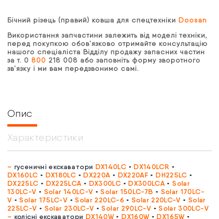
Бічний різець (правий) ковша для спецтехніки
Doosan
Використання запчастини залежить від моделі техніки,
перед покупкою обов’язково отримайте консультацію
нашого спеціаліста Відділу продажу запасних частин
за т. 0
800
218 008 або заповніть форму зворотного
зв’язку і ми вам передзвонимо самі.
Опис
Характеристики
–
гусеничні екскаватори
DX140LC
•
DX140LCR
•
DX160LC
•
DX180LC
•
DX220A
•
DX220AF
•
DH225LC
•
DX225LC
•
DX225LCA
•
DX300LC
•
DX300LCA
•
Solar
130LC-V
•
Solar 140LC-V
•
Solar 150LC-7B
•
Solar 170LC-
V
•
Solar 175LC-V
•
Solar 220LC-6
•
Solar 220LC-V
•
Solar
225LC-V
•
Solar 230LC-V
•
Solar 290LC-V
•
Solar 300LC-V
–
колісні екскаватори
DX140W
•
DX160W
•
DX165W
•