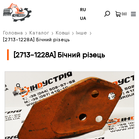
RU
(
0
)
UA
Головна
Каталог
Ковші
Інше
[2713-1228A] Бічний різець
[2713-1228A] Бічний різець