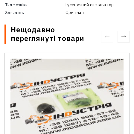
Гусеничний екскаватор
Тип техніки
Оригінал
Запчасть
Нещодавно
переглянуті товари
Зв'язатися з нами
Відділ продажу запасних частин
Ім'я
*
Телефон
*