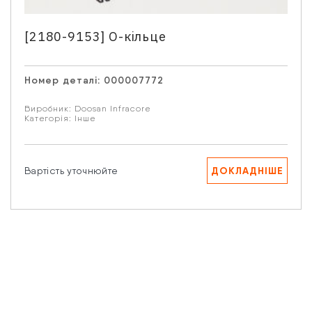
Email
[2180-9153] О-кільце
Номер деталі:
000007772
Ваше запитання
Виробник:
Doosan Infracore
Категорія:
Інше
ДОКЛАДНІШЕ
Вартість уточнюйте
Натискаючи кнопку “Надіслати” Ви даєте згоду на
обробку Ваших персональних даних.