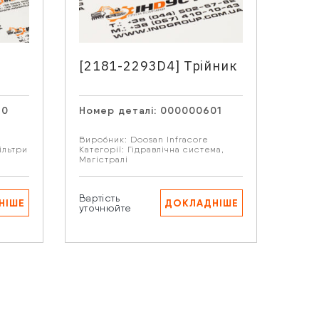
[2181-2293D4] Трійник
[46
філ
70
Номер деталі:
000000601
Номе
аших
Виробник:
Doosan Infracore
Виро
ільтри
Категорії:
Гідравлічна система
,
Катег
Магістралі
Фільт
Вартість
Варті
НІШЕ
ДОКЛАДНІШЕ
уточнюйте
уточ