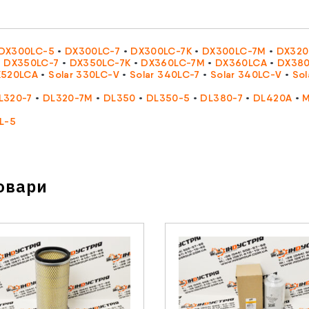
DX300LC-5
•
DX300LC-7
•
DX300LC-7K
•
DX300LC-7M
•
DX320
•
DX350LC-7
•
DX350LC-7K
•
DX360LC-7M
•
DX360LCA
•
DX38
520LCA
•
Solar 330LC-V
•
Solar 340LC-7
•
Solar 340LC-V
•
Sol
L320-7
•
DL320-7M
•
DL350
•
DL350-5
•
DL380-7
•
DL420A
•
M
L-5
Зв'язатися з нами
Відділ продажу запасних частин
овари
Телефон
*