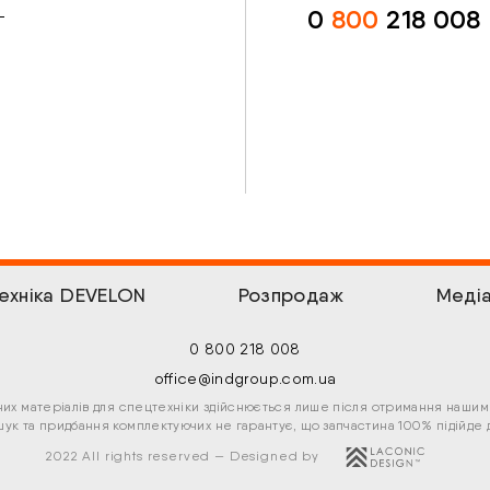
0
800
218 008
ехніка DEVELON
Розпродаж
Меді
0 800 218 008
office@indgroup.com.ua
тних матеріалів для спецтехніки здійснюється лише після отримання нашим 
ук та придбання комплектуючих не гарантує, що запчастина 100% підійде 
2022 All rights reserved — Designed by