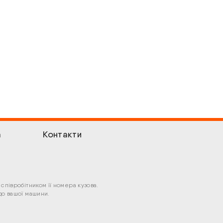
а
Контакти
співробітником її номера кузова.
до вашої машини.