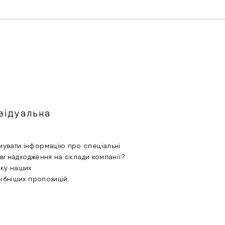
відуальна
увати інформацію про спеціальні
ові надходження на склади компанії?
лку наших
рібніших пропозицій.