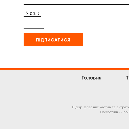
Головна
Т
Підбір запасних частин та витра
Самостійний пош