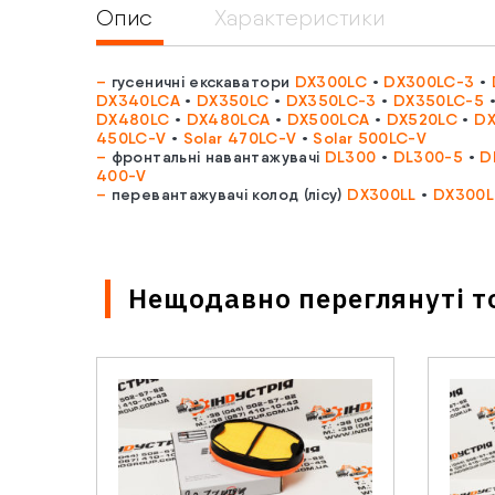
Опис
Характеристики
–
гусеничні екскаватори
DX300LC
•
DX300LC-3
•
DX340LCA
•
DX350LC
•
DX350LC-3
•
DX350LC-5
DX480LC
•
DX480LCA
•
DX500LCA
•
DX520LC
•
DX
450LC-V
•
Solar 470LC-V
•
Solar 500LC-V
–
фронтальні навантажувачі
DL300
•
DL300-5
•
D
400-V
–
перевантажувачі колод (лісу)
DX300LL
•
DX300L
Нещодавно переглянуті т
Ім'я
*
Email