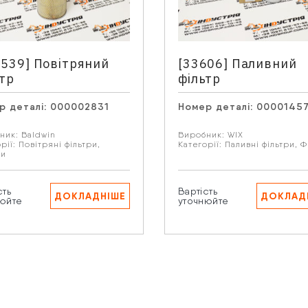
 запитання
2539] Повітряний
[33606] Паливний
ьтр
фільтр
р деталі:
000002831
Номер деталі:
0000145
искаючи кнопку “Надіслати” Ви даєте згоду на обробку В
рсональних даних.
ник:
Baldwin
Виробник:
WIX
рії:
Повітряні фільтри
,
Категорії:
Паливні фільтри
,
Ф
ри
сть
Вартість
ДОКЛАДНІШЕ
ДОКЛАД
юйте
уточнюйте