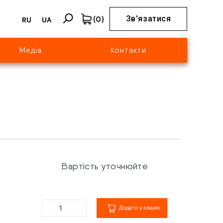
(
0
)
Зв'язатися
RU
UA
Медіа
Контакти
Вартість уточнюйте
Додати у кошик