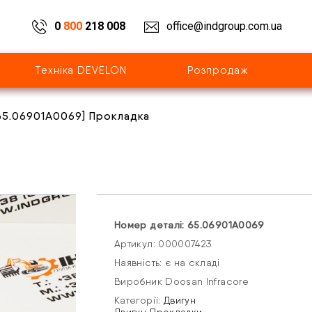
0
800
218 008
office@indgroup.com.ua
Техніка DEVELON
Розпродаж
65.06901A0069] Прокладка
Номер деталі: 65.06901A0069
Артикул: 000007423
Наявність: є на складі
Виробник Doosan Infracore
Категорії:
Двигун