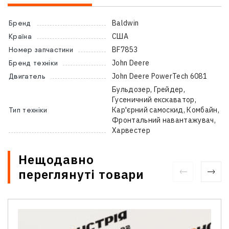
Baldwin
Бренд
США
Країна
BF7853
Номер запчастини
John Deere
Бренд техніки
John Deere PowerTech 6081
Двигатель
Бульдозер, Грейдер,
Гусеничний екскаватор,
Кар'єрний самоскид, Комбайн,
Тип техніки
Фронтальний навантажувач,
Харвестер
Нещодавно
переглянуті товари
Зв'язатися з нами
Відділ продажу запасних частин
Ім'я
*