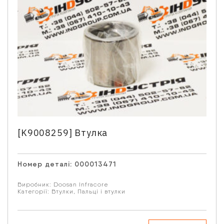
Телефон
*
Email
Ваше запитання
[K9008259] Втулка
Номер деталі:
000013471
Натискаючи кнопку “Надіслати” Ви даєте згоду на
Виробник:
Doosan Infracore
обробку Ваших персональних даних.
Категорії:
Втулки
,
Пальці і втулки