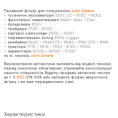
Паливний фільтр для спецтехніки
John Deere
:
–
гусеничні екскаватори
330C LC
•
370C
•
903G
–
фронтальні навантажувачі
644H
•
644J
•
724J
–
бульдозери
850J
–
грейдери
772D
•
870D
–
кар’єрні самоскиди
250D
•
300D
–
перевантажувач колод
3554 Logger
–
комбайни
560D
•
9560STS
•
9580
•
9760 STS
•
9996
–
трактори
7710
•
7810
•
7920
•
8120
•
T9120
–
харвестери
1270D
•
1470D
•
1710D
та ін. техніка
John Deere
Використання запчастини залежить від моделі техніки,
перед покупкою обов’язково отримайте консультацію
нашого спеціаліста Відділу продажу запасних частин
за т. 0
800
218 008 або заповніть форму зворотного
зв’язку і ми вам передзвонимо самі.
Характеристики