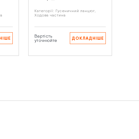
Категорії:
Гусеничний ланцюг
,
Виро
ла
Ходова частина
Катег
Фільт
аших
Вартість
Варті
НІШЕ
ДОКЛАДНІШЕ
уточнюйте
уточ