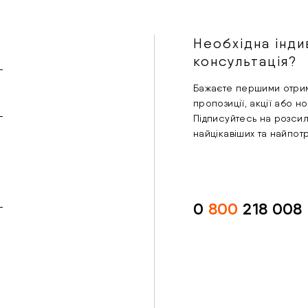
Необхідна інди
консультація?
Бажаєте першими отрим
пропозиції, акції або н
Підписуйтесь на розси
найцікавіших та найпот
0
800
218 008