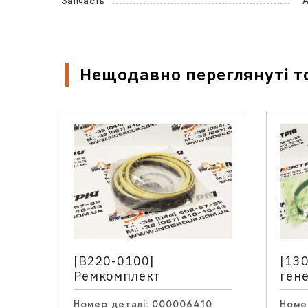
Запчасть
Нещодавно переглянуті т
Ім'я
*
Email
[B220-0100]
[13
Ремкомплект
ген
Ваше
Номер деталі:
000006410
Номе