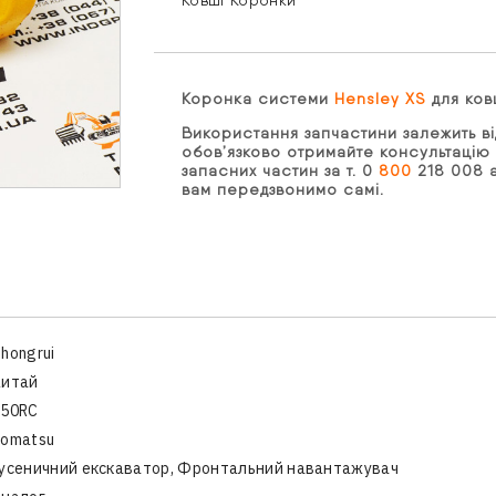
Ковші
Коронки
Коронка системи
Hensley XS
для ков
Використання запчастини залежить ві
обов’язково отримайте консультацію 
запасних частин за т. 0
800
218 008 а
вам передзвонимо самі.
hongrui
Китай
K50RC
Komatsu
усеничний екскаватор, Фронтальний навантажувач