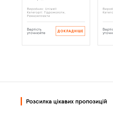
Виробник:
Uniwell
Вироб
Категорії:
Гідромолоти
,
Катего
Ремкомплекти
Нат
пе
Вартість
Варті
ДОКЛАДНІШЕ
уточнюйте
уточн
Розсилка цікавих пропозицій