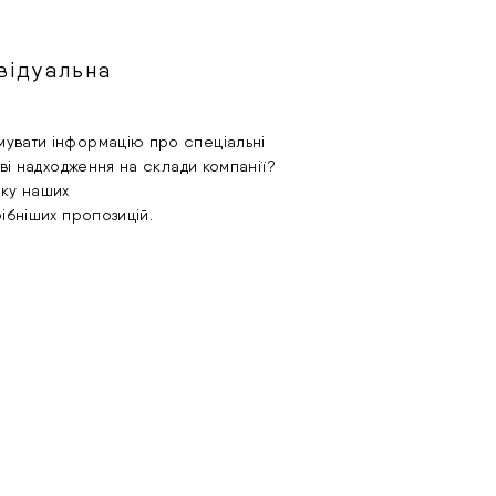
відуальна
увати інформацію про спеціальні
ові надходження на склади компанії?
лку наших
рібніших пропозицій.