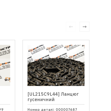
[UL215C9L44] Ланцюг
[31
гусеничний
гід
99
Номер деталі:
000007687
Номе