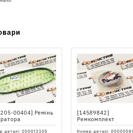
Аналог
овари
Зв'язатися з нами
Відділ продажу запасних частин
Телефон
*
0205-00404] Ремінь
[14589842]
ератора
Ремкомплект
 запитання
р деталі:
000013305
Номер деталі:
0000058