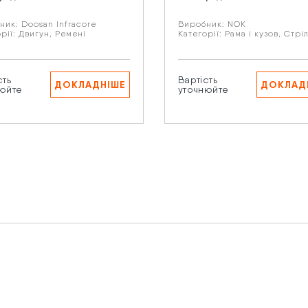
ник:
Doosan Infracore
Виробник:
NOK
рії:
Двигун
,
Ремені
Категорії:
Рама і кузов
,
Стрі
искаючи кнопку “Надіслати” Ви даєте згоду на обробку В
рсональних даних.
сть
Вартість
ДОКЛАДНІШЕ
ДОКЛАД
юйте
уточнюйте