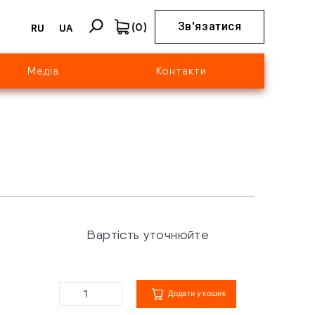
(
0
)
Зв'язатися
RU
UA
Медіа
Контакти
Вартість уточнюйте
Додати у кошик