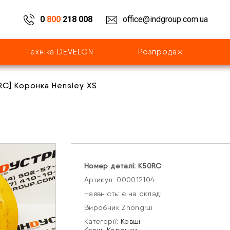
0
800
218 008
office@indgroup.com.ua
Техніка DEVELON
Розпродаж
RC] Коронка Hensley XS
Номер деталі: K50RC
Артикул: 000012104
Наявність: є на складі
Виробник Zhongrui
Категорії:
Ковші