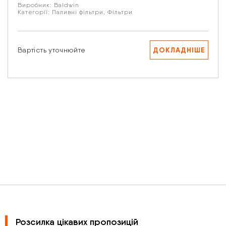
Виробник:
Baldwin
Категорії:
Паливні фільтри
,
Фільтри
Ваше запитання
ДОКЛАДНІШЕ
Вартість уточнюйте
Натискаючи кнопку “Надіслати” Ви даєте згоду на
обробку Ваших персональних даних.
Розсилка цікавих пропозицій