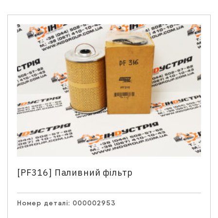
Зв'язатися з нами
Відділ продажу запасних частин
Ім'я
*
Телефон
*
[PF316] Паливний фільтр
Номер деталі:
000002953
Email