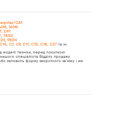
erpillar/CAT
:
40M
,
160M
T
,
D9T
F
,
785D
72H
,
980H
C15
,
C7
,
C9
,
C11
,
C13
,
C18
,
C27
та ін.
д моделі техніки, перед покупкою
нашого спеціаліста Відділу продажу
бо заповніть форму зворотного зв’язку і ми