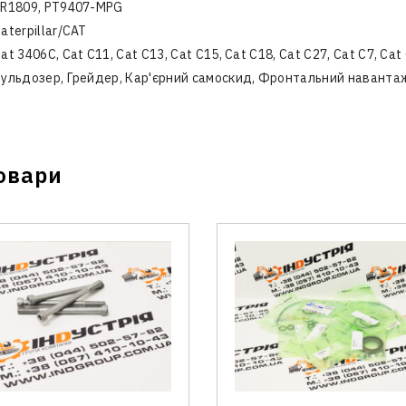
R1809, PT9407-MPG
aterpillar/CAT
at 3406С, Cat C11, Cat C13, Cat C15, Cat C18, Cat C27, Cat C7, Cat
ульдозер, Грейдер, Кар'єрний самоскид, Фронтальний наванта
Зв'язатися з нами
овари
Відділ продажу запасних частин
Телефон
*
 запитання