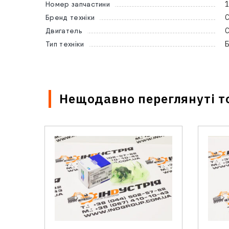
1
Номер запчастини
C
Бренд техніки
C
Двигатель
Б
Тип техніки
Нещодавно переглянуті т
Ім'я
*
Email
Ваше