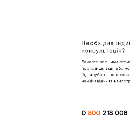
Необхідна інди
консультація?
Бажаєте першими отрим
пропозиції, акції або н
Підписуйтесь на розси
найцікавіших та найпот
0
800
218 008