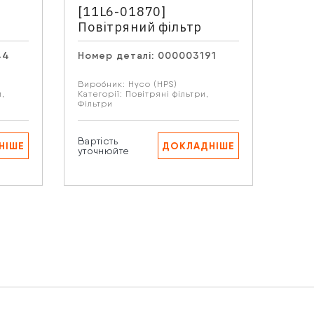
[11L6-01870]
[71
Повітряний фільтр
44
Номер деталі:
000003191
Номе
Виробник:
Hyco (HPS)
Виро
аших
и
,
Категорії:
Повітряні фільтри
,
Катег
Фільтри
Вартість
Варті
НІШЕ
ДОКЛАДНІШЕ
уточнюйте
уточ