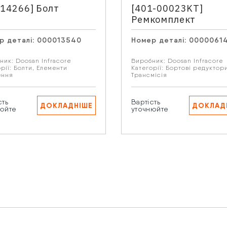
214266] Болт
[401-00023KT]
Ремкомплект
р деталі:
000013540
Номер деталі:
0000061
ник:
Doosan Infracore
Виробник:
Doosan Infracore
искаючи кнопку “Надіслати” Ви даєте згоду на обробку В
рії:
Болти
,
Елементи
Категорії:
Бортові редуктор
ення
Трансмісія
рсональних даних.
сть
Вартість
ДОКЛАДНІШЕ
ДОКЛАД
юйте
уточнюйте