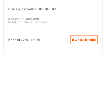
Email
Номер деталі:
000005503
Виробник:
Zhongrui
Ваше запитання
Категорії:
Ковші
,
Коронки
ДОКЛАДНІШЕ
Вартість уточнюйте
Натискаючи кнопку “Надіслати” Ви даєте згоду на
обробку Ваших персональних даних.