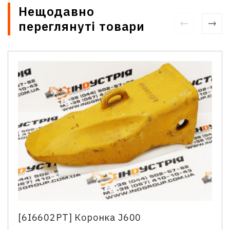
Нещодавно
переглянуті товари
Зв'язатися з нами
Відділ продажу запасних частин
Ім'я
*
Телефон
*
[6I6602PT] Коронка J600