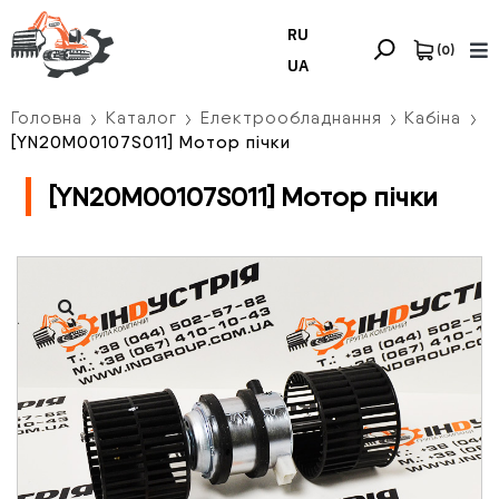
RU
(
0
)
UA
Головна
Каталог
Електрообладнання
Кабіна
[YN20M00107S011] Мотор пічки
[YN20M00107S011] Мотор пічки