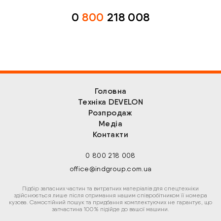
0
800
218 008
Головна
Техніка DEVELON
Розпродаж
Медіа
Контакти
0 800 218 008
office@indgroup.com.ua
Підбір запасних частин та витратних матеріалів для спецтехніки
здійснюється лише після отримання нашим співробітником її номера
кузова. Самостійний пошук та придбання комплектуючих не гарантує, що
запчастина 100% підійде до вашої машини.