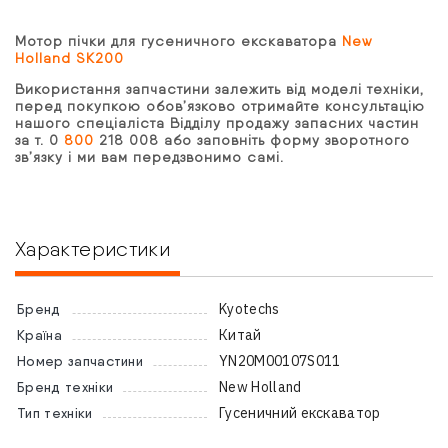
Мотор пічки для гусеничного екскаватора
New
Holland SK200
Використання запчастини залежить від моделі техніки,
перед покупкою обов’язково отримайте консультацію
нашого спеціаліста Відділу продажу запасних частин
за т. 0
800
218 008 або заповніть форму зворотного
зв’язку і ми вам передзвонимо самі.
Характеристики
Kyotechs
Бренд
Китай
Країна
YN20M00107S011
Номер запчастини
New Holland
Бренд техніки
Гусеничний екскаватор
Тип техніки