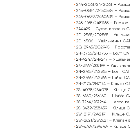
•
244-2061/2442061 – Ремко
•
245-0584/2450584 – Ремко
•
246-0639/2460639 – Ремко
•
248-1165/2481165 – Ремком
•
2A4429 – Сухар клапана C
•
2D-2565/2D2565 – Ущільне
•
2D-6506 – Ущільнення CAT
•
2G-2945/2G2945 – Простав
•
2H-3755/2H3755 – Болт CA
•
2H-9247/2H9247 – Ущільне
•
2K-8199/2K8199 – Ущільнен
•
2N-2765/2N2765 – Болт CAT
•
2N-2766/2N2766 – Гайка CA
•
2N-7174/2N7174 – Кільце C
•
2S-4078/2S4078 – Кільце 
•
2S-6160/2S6160 – Шайба C
•
2S-7264/2S7264 – Насос п
•
2S-8439/2S8439 – Кільце C
•
2W-2191/2W2191 – Кільце C
•
2W-2621/2W2621 – Клапан 
•
2W-6769/2W6769 – Кільце 