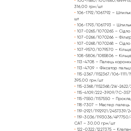
•
100-7860/1007860/6N9915
316,00 грн/шт
•
106-1792/1061792 – Шпиль
шт
•
106-1793/1061793 – Шпиль
•
107-0265/1070265 – Сідло
•
107-0266/1070266 – Фільт
•
107-0268/1070268 – Сідло
•
107-9570/1079570 – Кільц
•
108-5806/1085806 – Кільц
•
113-4708 – Палець коронк
•
113-4709 – Фіксатор паль
•
115-2367/1152367/106-111
395,00 грн/шт
•
115-2368/1152368/2W-2622
•
115-4109/222-3909/7C-3571
•
115-7550/1157550 – Прокла
•
118-7307 – Мастер палець
•
119-2921/1192921/2457339/
•
119-3036/1193036/4P7750/
CAT – 30,00 грн/шт
•
122-0322/1227375 – Клапа