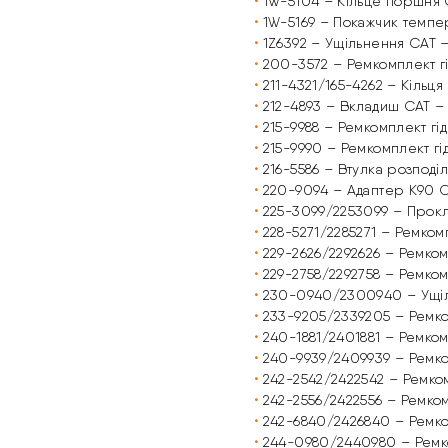
•
1W-5104 – Кільце поршня 
•
1W-5169 – Покажчик темпе
 запитання
•
1Z6392 – Ущільнення CAT 
•
200-3572 – Ремкомплект г
•
211-4321/165-4262 – Кільц
•
212-4893 – Вкладиш CAT –
•
215-9988 – Ремкомплект гі
•
215-9990 – Ремкомплект гі
искаючи кнопку “Надіслати” Ви даєте згоду на обробку В
•
216-5586 – Втулка розподі
рсональних даних.
•
220-9094 – Адаптер K90 C
•
225-3099/2253099 – Прокл
•
228-5271/2285271 – Ремком
•
229-2626/2292626 – Ремком
•
229-2758/2292758 – Ремком
•
230-0940/2300940 – Ущіл
•
233-9205/2339205 – Ремко
•
240-1881/2401881 – Ремком
•
240-9939/2409939 – Ремко
•
242-2542/2422542 – Ремко
•
242-2556/2422556 – Ремком
•
242-6840/2426840 – Ремко
•
244-0980/2440980 – Ремко