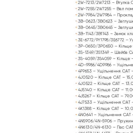
•
2W-7213/2W7213 – Втулка 
•
2W-7255/2W7255 – Вал пом
•
2W-7984/2W7984 – Проклад
•
3B-0623/3B0623 – Заглуш
•
3B-0645/3B0645 – Заглушк
•
3B-1143/3B1143 – Замок кл
•
3E-6772/9Y1798/3E6772 – 
•
3P-0650/3P0650 – Кільце 
•
3S-1349/3S1349 – Шайба C
•
3S-4059/3S4059 – Кільце 
•
4D-9986/4D9986 – Ущільне
•
4F9653 – Ущільнення CAT 
•
4J0520 – Кільце CAT – 15
•
4J0522 – Кільце CAT – 13,
•
4J5140 – Кільце CAT – 11,
•
4J5267 – Кільце CAT – 79,
•
4J7533 – Ущільнення CAT 
•
4K1388 – Кільце CAT – 10,
•
4N0641 – Ущільнення CAT 
•
4N5906/4N-5906 – Пружин
•
4N6130/4N-6130 – Пас CAT