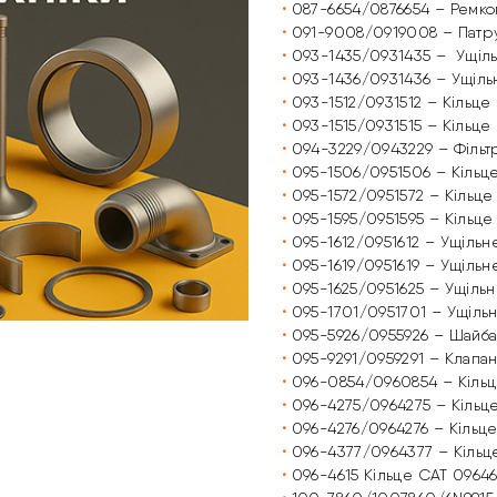
•
087-6654/0876654 – Ремко
•
091-9008/0919008 – Патр
•
093-1435/0931435 – Ущіль
•
093-1436/0931436 – Ущіль
•
093-1512/0931512 – Кільце
•
093-1515/0931515 – Кільце
•
094-3229/0943229 – Фільтр
•
095-1506/0951506 – Кільц
•
095-1572/0951572 – Кільце
•
095-1595/0951595 – Кільце
•
095-1612/0951612 – Ущільн
•
095-1619/0951619 – Ущільн
•
095-1625/0951625 – Ущіль
•
095-1701/0951701 – Ущіль
•
095-5926/0955926 – Шайба
•
095-9291/0959291 – Клапан
•
096-0854/0960854 – Кільц
•
096-4275/0964275 – Кільце
•
096-4276/0964276 – Кільц
•
096-4377/0964377 – Кільц
•
096-4615 Кільце CAT 09646