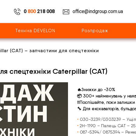
0
800
218 008
office@indgroup.com.ua
Техніка DEVELON
Розпродаж
llar (CAT) – запчастини для спецтехніки
я спецтехніки Caterpillar (CAT)
🔥
Знижки до -30%
📦
300+ найменувань у наяв
‼️
Поспішайте, поки залишки 
🔧
Для екскаваторів, бульдоз
•
030-3239/0303239 – Ущіль
•
2H-1190 – Палець CAT – 2
•
087-5394/ 0875394 – Ремко