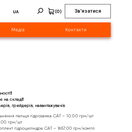
(
0
)
Зв'язатися
UA
Медіа
Контакти
ності
❗
є на складі
❗
ерів, грейдерів, навантажувачів
нення пальця гідрозамка CAT – 10,00 грн/шт
5,00 грн/шт
плект гідроциліндра CAT – 1657,00 грн/компл.