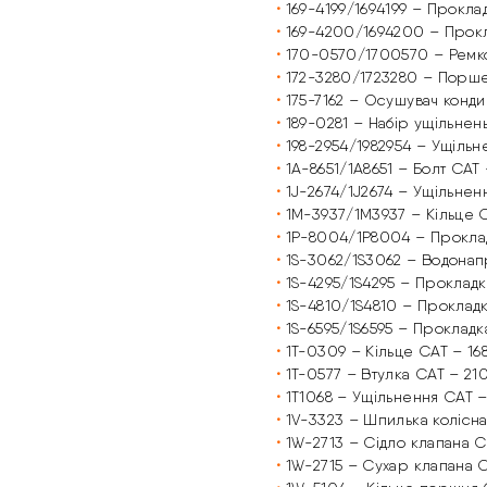
•
169-4199/1694199 – Прокла
•
169-4200/1694200 – Прокл
•
170-0570/1700570 – Ремко
•
172-3280/1723280 – Порш
•
175-7162 – Осушувач конд
•
189-0281 – Набір ущільнен
•
198-2954/1982954 – Ущільн
•
1A-8651/1A8651 – Болт CAT
•
1J-2674/1J2674 – Ущільнен
Зв'язатися з нами
•
1M-3937/1M3937 – Кільце 
•
1P-8004/1P8004 – Проклад
Відділ продажу запасних частин
•
1S-3062/1S3062 – Водонап
•
1S-4295/1S4295 – Прокладк
•
1S-4810/1S4810 – Проклад
•
1S-6595/1S6595 – Прокладк
Телефон
*
•
1T-0309 – Кільце CAT – 16
•
1T-0577 – Втулка CAT – 21
•
1T1068 – Ущільнення CAT 
•
1V-3323 – Шпилька колісна
•
1W-2713 – Сідло клапана C
•
1W-2715 – Сухар клапана 