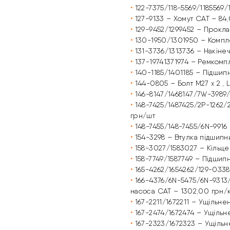
•
122-7375/118-5569/1185569
•
127-9133 – Хомут CAT – 84
•
129-9452/1299452 – Прокл
•
130-1950/1301950 – Компл
•
131-3736/1313736 – Накіне
•
137-19741371974 – Ремкомп
•
140-1185/1401185 – Підши
•
144-0805 – Болт M27 x 2 ,
•
146-8147/1468147/7W-3989
•
148-7425/1487425/2P-1262/
грн/шт
•
148-7455/148-7455/6N-991
•
154-3298 – Втулка підшипн
•
158-3027/1583027 – Кільце
•
158-7749/1587749 – Підши
•
165-4262/1654262/129-033
•
166-4376/6N-5475/6N-9313
насоса CAT – 1302,00 грн/
•
167-2211/1672211 – Ущільн
•
167-2474/1672474 – Ущільн
•
167-2323/1672323 – Ущіль