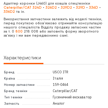
Адаптер коронки (J460) для ковшів спецтехніки
Caterpillar/CAT 324D
•
326D2
•
329D2
•
329D
•
336D
•
336D2
та ін.
Використання запчастини залежить від моделі техніки,
перед покупкою обов’язково отримайте консультацію
нашого спеціаліста Відділу продажу запасних частин
за т. 0
800
218 008 або заповніть форму зворотного
зв’язку і ми вам передзвонимо самі.
Характеристики
USCO ITR
Бренд
Італія
Країна
159-0464
Номер запчастини
Caterpillar/CAT
Бренд техніки
Гусеничний екскаватор
Тип техніки
Аналог
Запчасть