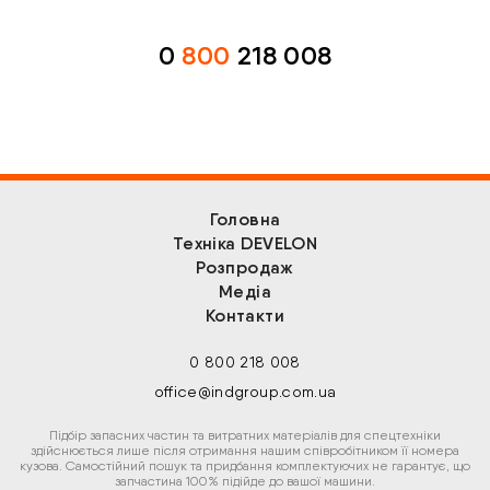
0
800
218 008
Головна
Техніка DEVELON
Розпродаж
Медіа
Контакти
0 800 218 008
office@indgroup.com.ua
Підбір запасних частин та витратних матеріалів для спецтехніки
здійснюється лише після отримання нашим співробітником її номера
кузова. Самостійний пошук та придбання комплектуючих не гарантує, що
запчастина 100% підійде до вашої машини.