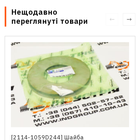
Нещодавно
переглянуті товари
Зв'язатися з нами
Відділ продажу запасних частин
Ім'я
*
Телефон
*
[2114-1059D244] Шайба