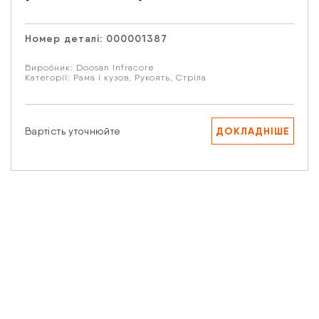
Email
Номер деталі:
000001387
Ваше запитання
Виробник:
Doosan Infracore
Категорії:
Рама і кузов
,
Рукоять
,
Стріла
ДОКЛАДНІШЕ
Вартість уточнюйте
Натискаючи кнопку “Надіслати” Ви даєте згоду на
обробку Ваших персональних даних.