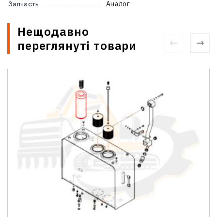
Аналог
Запчасть
Нещодавно
переглянуті товари
Зв'язатися з нами
Відділ продажу запасних частин
Ім'я
*
Телефон
*