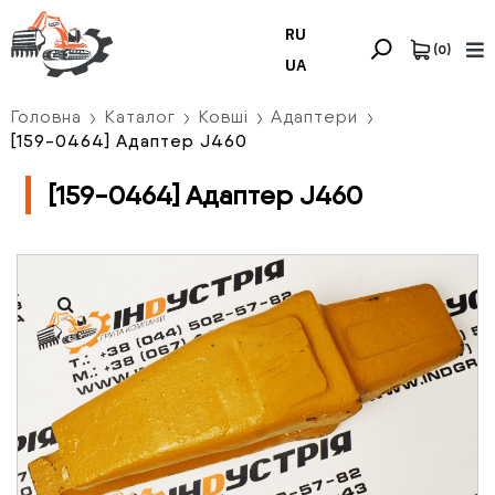
RU
(
0
)
UA
Головна
Каталог
Ковші
Адаптери
[159-0464] Адаптер J460
[159-0464] Адаптер J460