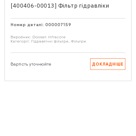
[400406-00013] Фільтр гідравліки
Email
Номер деталі:
000007159
Ваше запитання
Виробник:
Doosan Infracore
Категорії:
Гідравлічні фільтри
,
Фільтри
ДОКЛАДНІШЕ
Вартість уточнюйте
Натискаючи кнопку “Надіслати” Ви даєте згоду на
обробку Ваших персональних даних.