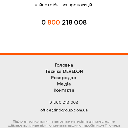
найпотрібніших пропозицій.
0
800
218 008
Головна
Техніка DEVELON
Розпродаж
Медіа
Контакти
0 800 218 008
office@indgroup.com.ua
Підбір запасних частин та витратних матеріалів для спецтехніки
здійснюється лише після отримання нашим співробітником її номера