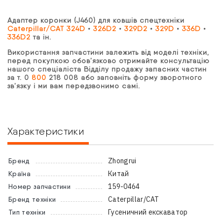
Адаптер коронки (J460) для ковшів спецтехніки
Caterpillar/CAT 324D
•
326D2
•
329D2
•
329D
•
336D
•
336D2
та ін.
Використання запчастини залежить від моделі техніки,
перед покупкою обов’язково отримайте консультацію
нашого спеціаліста Відділу продажу запасних частин
за т. 0
800
218 008 або заповніть форму зворотного
зв’язку і ми вам передзвонимо самі.
Характеристики
Zhongrui
Бренд
Китай
Країна
159-0464
Номер запчастини
Caterpillar/CAT
Бренд техніки
Гусеничний екскаватор
Тип техніки