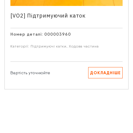
Email
[VO2] Підтримуючий каток
Номер деталі:
000003960
Ваше запитання
Категорії:
Підтримуючі катки
,
Ходова частина
ДОКЛАДНІШЕ
Вартість уточнюйте
Натискаючи кнопку “Надіслати” Ви даєте згоду на
обробку Ваших персональних даних.