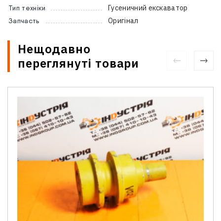
Гусеничний екскаватор
Тип техніки
Оригінал
Запчасть
Нещодавно
переглянуті товари
Зв'язатися з нами
Відділ продажу запасних частин
Ім'я
*
Телефон
*